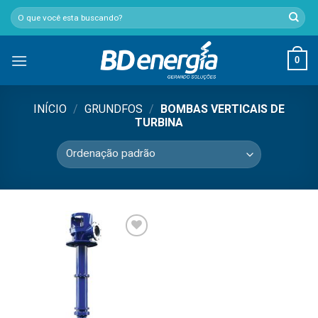
Skip
Pesquisar
to
por:
content
0
INÍCIO
/
GRUNDFOS
/
BOMBAS VERTICAIS DE
TURBINA
Add to
wishlist