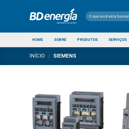
Skip
to
Pesquisar
content
por:
HOME
SOBRE
PRODUTOS
SERVIÇOS
INÍCIO
/
SIEMENS