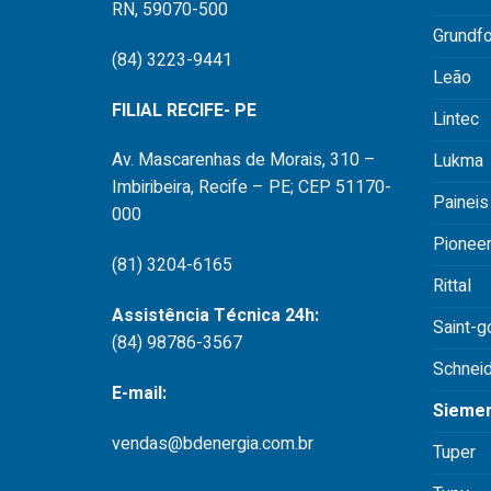
RN, 59070-500
Grundf
(84) 3223-9441
Leão
FILIAL RECIFE- PE
Lintec
Av. Mascarenhas de Morais, 310 –
Lukma
Imbiribeira, Recife – PE; CEP 51170-
Paineis
000
Pionee
(81) 3204-6165
Rittal
Assistência Técnica 24h:
Saint-g
(84) 98786-3567
Schnei
E-mail:
Sieme
vendas@bdenergia.com.br
Tuper