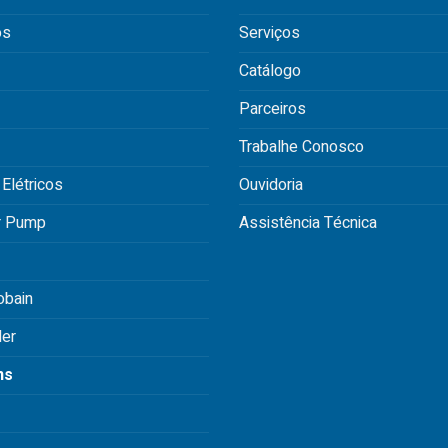
os
Serviços
Catálogo
Parceiros
Trabalhe Conosco
 Elétricos
Ouvidoria
r Pump
Assistência Técnica
obain
der
ns