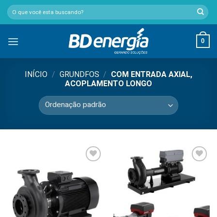
Skip
Pesquisar
to
por:
content
0
INÍCIO
/
GRUNDFOS
/
COM ENTRADA AXIAL,
ACOPLAMENTO LONGO
Add to
Add to
wishlist
wishlist