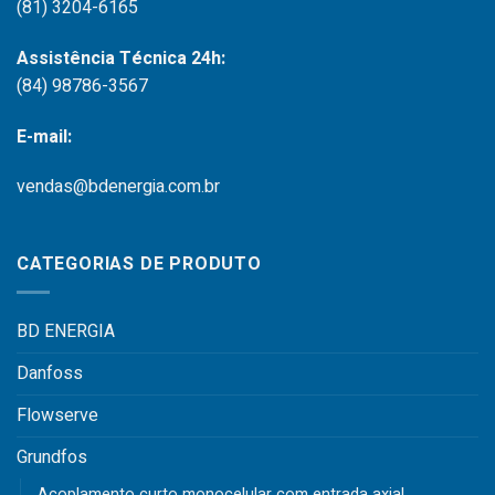
(81) 3204-6165
Assistência Técnica 24h:
(84) 98786-3567
E-mail:
vendas@bdenergia.com.br
CATEGORIAS DE PRODUTO
BD ENERGIA
Danfoss
Flowserve
Grundfos
Acoplamento curto monocelular com entrada axial