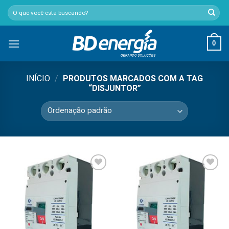
Skip
Pesquisar
to
por:
content
0
INÍCIO
/
PRODUTOS MARCADOS COM A TAG
“DISJUNTOR”
Add to
Add to
wishlist
wishlist