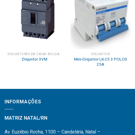
Add to
Add to
wishlist
wishlist
DISJUNTORES EM CAIXA MOLDADA
DISJUNTOR
Mini-Disjuntor LK-25 3 POLOS
Disjuntor 3VM
25A
INFORMAÇÕES
MATRIZ NATAL/RN
Av. Euzébio Rocha, 1100 – Candelária, Natal –