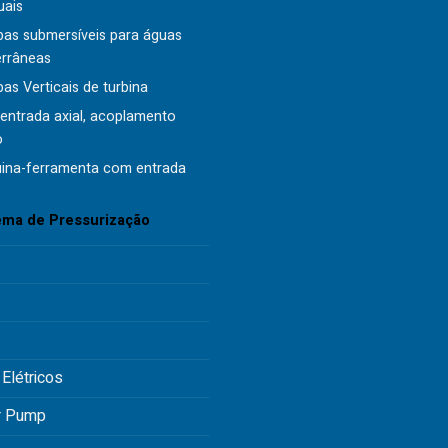
uais
as submersíveis para águas
errâneas
s Verticais de turbina
entrada axial, acoplamento
o
ina-ferramenta com entrada
ema de Pressurização
 Elétricos
r Pump