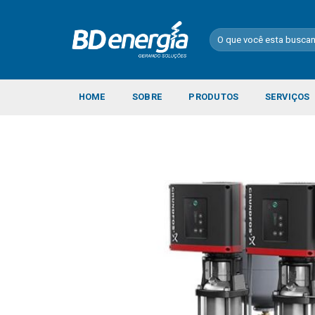
Skip
to
Pesquisar
content
por:
HOME
SOBRE
PRODUTOS
SERVIÇOS