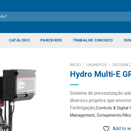
CATÁLOGO
PARCEIROS
TRABALHE CONOSCO
OUV
INÍCIO
/
GRUNDFOS
/
SISTEMA 
Hydro Multi-E 
Add to
Sistema de pressurização ad
wishlist
diversos projetos que envol
Fertirrigação;
Controls & Digital
Management,
Gotejamento/Mic
Add to wi