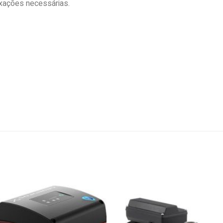
ixações necessárias.
Add to
wishlist