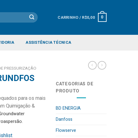
CARRINHO /
R$
0,00
0
IDORIA
ASSISTÊNCIA TÉCNICA
DE PRESSURIZAÇÃO
GRUNDFOS
CATEGORIAS DE
PRODUTO
equados para os mais
vam Quimigação &
BD ENERGIA
 Groundwater
Danfoss
roaspersão.
Flowserve
shlist