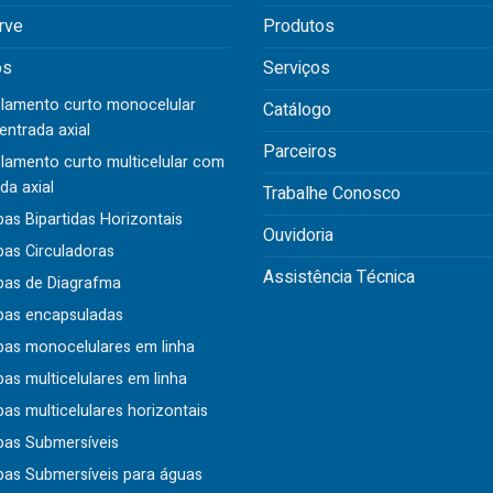
rve
Produtos
os
Serviços
lamento curto monocelular
Catálogo
ntrada axial
Parceiros
lamento curto multicelular com
da axial
Trabalhe Conosco
s Bipartidas Horizontais
Ouvidoria
as Circuladoras
Assistência Técnica
as de Diagrafma
as encapsuladas
as monocelulares em linha
s multicelulares em linha
s multicelulares horizontais
as Submersíveis
as Submersíveis para águas