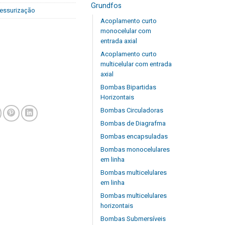
Grundfos
ressurização
Acoplamento curto
monocelular com
entrada axial
Acoplamento curto
multicelular com entrada
axial
Bombas Bipartidas
Horizontais
Bombas Circuladoras
Bombas de Diagrafma
Bombas encapsuladas
Bombas monocelulares
em linha
Bombas multicelulares
em linha
Bombas multicelulares
horizontais
Bombas Submersíveis