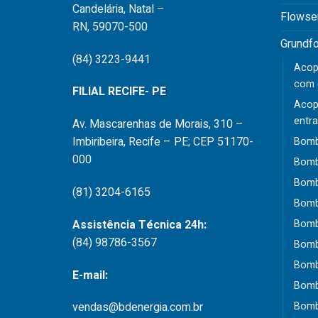
Candelária, Natal –
Flowse
RN, 59070-500
Grundf
(84) 3223-9441
Acop
com e
FILIAL RECIFE- PE
Acop
entra
Av. Mascarenhas de Morais, 310 –
Imbiribeira, Recife – PE; CEP 51170-
Bomba
000
Bomb
Bomb
(81) 3204-6165
Bomb
Assistência Técnica 24h:
Bomb
(84) 98786-3567
Bomba
Bomba
E-mail:
Bomb
Bomb
vendas@bdenergia.com.br