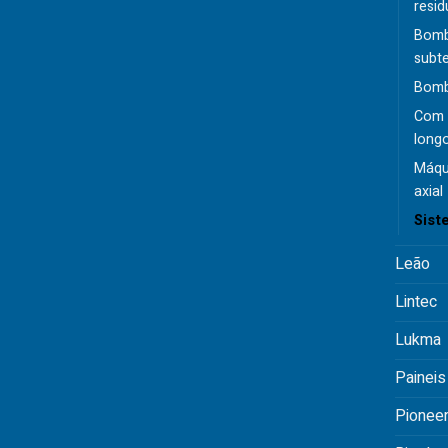
resid
Bomb
subt
Bomba
Com 
long
Máqu
axial
Sist
Leão
Lintec
Lukma
Paineis
Pionee