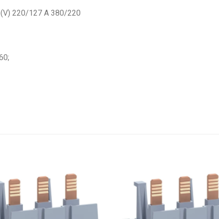
a (V) 220/127 A 380/220
60;
Add to
wishlist