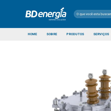
Skip
to
Pesquisar
content
por:
HOME
SOBRE
PRODUTOS
SERVIÇOS