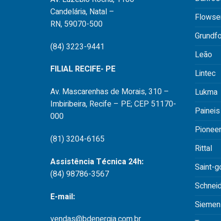
Candelária, Natal –
Flowse
RN, 59070-500
Grundf
(84) 3223-9441
Leão
FILIAL RECIFE- PE
Lintec
Av. Mascarenhas de Morais, 310 –
Lukma
Imbiribeira, Recife – PE; CEP 51170-
Paineis
000
Pionee
(81) 3204-6165
Rittal
Assistência Técnica 24h:
Saint-g
(84) 98786-3567
Schnei
E-mail:
Siemen
vendas@bdenergia.com.br