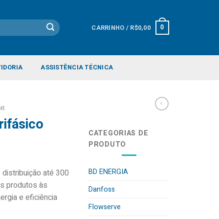
CARRINHO /
R$
0,00
0
IDORIA
ASSISTÊNCIA TÉCNICA
OR
ifásico
CATEGORIAS DE
PRODUTO
BD ENERGIA
 distribuição até 300
s produtos às
Danfoss
rgia e eficiência
Flowserve