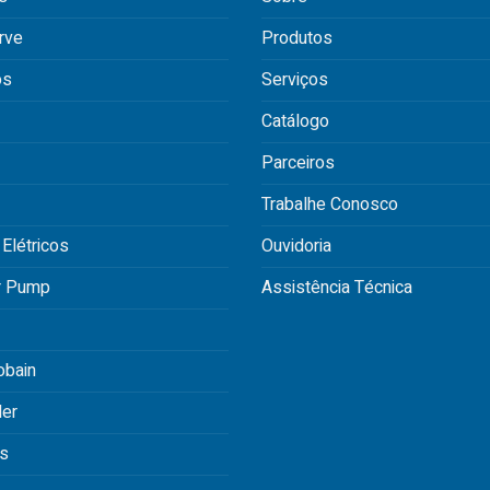
rve
Produtos
os
Serviços
Catálogo
Parceiros
Trabalhe Conosco
 Elétricos
Ouvidoria
r Pump
Assistência Técnica
obain
der
s