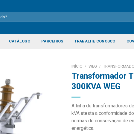
CATÁLOGO
PARCEIROS
TRABALHE CONOSCO
OUV
INÍCIO
/
WEG
/
TRANSFORMAD
Transformador Tr
300KVA WEG
Add to
wishlist
A linha de transformadores de
kVA atesta a conformidade do
normas de conservação de ene
energética.