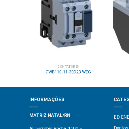
CONTATORES
CWB110-11-30D23 WEG
INFORMAÇÕES
CATEG
MATRIZ NATAL/RN
BD ENE
Danfos
Av. Euzébio Rocha, 1100 –